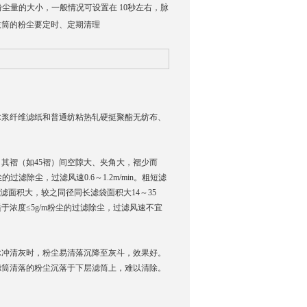
尘量的大小，一般情况可设置在 10秒左右，脉
集灰筒的粉尘要定时、定期清理
浆纤维滤纸和普通纺粘热轧硬挺聚酯无纺布、
，其褶（如45褶）间空隙大、夹角大，褶少而
滤除尘，过滤风速0.6～1.2m/min。粗短滤
，过滤面积大，较之同径同长滤袋面积大14～35
浓度≤5g/m粉尘的过滤除尘，过滤风速不宜
冲清灰时，粉尘易清落沉降至灰斗，效果好。
滤筒清落的粉尘沉落于下层滤筒上，难以清除。