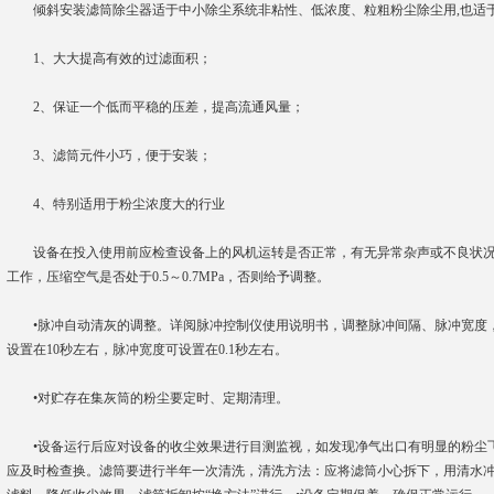
倾斜安装滤筒除尘器适于中小除尘系统非粘性、低浓度、粒粗粉尘除尘用,也适
1、大大提高有效的过滤面积；
2、保证一个低而平稳的压差，提高流通风量；
3、滤筒元件小巧，便于安装；
4、特别适用于粉尘浓度大的行业
设备在投入使用前应检查设备上的风机运转是否正常，有无异常杂声或不良状况
工作，压缩空气是否处于0.5～0.7MPa，否则给予调整。
•脉冲自动清灰的调整。详阅脉冲控制仪使用说明书，调整脉冲间隔、脉冲宽度
设置在10秒左右，脉冲宽度可设置在0.1秒左右。
•对贮存在集灰筒的粉尘要定时、定期清理。
•设备运行后应对设备的收尘效果进行目测监视，如发现净气出口有明显的粉尘
应及时检查换。滤筒要进行半年一次清洗，清洗方法：应将滤筒小心拆下，用清水