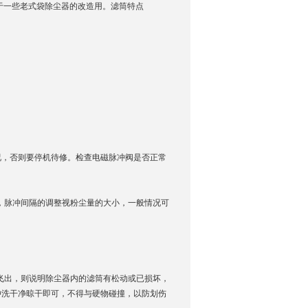
于一些老式袋除尘器的改造用。滤筒特点
询
，否则要停机待修。检查电磁脉冲阀是否正常
，脉冲间隔的调整视粉尘量的大小，一般情况可
飞出，则说明除尘器内的滤筒有松动或已损坏，
冲洗干净晾干即可，不得与硬物碰撞，以防划伤