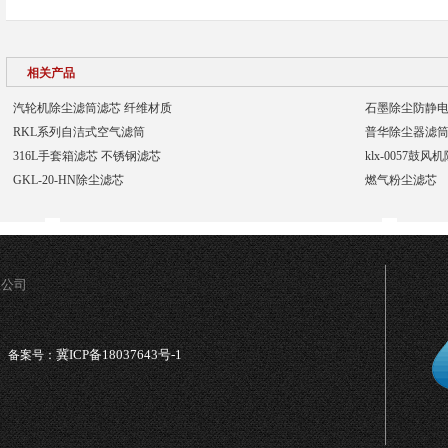
相关产品
汽轮机除尘滤筒滤芯 纤维材质
石墨除尘防静电
RKL系列自洁式空气滤筒
普华除尘器滤
316L手套箱滤芯 不锈钢滤芯
klx-0057鼓
GKL-20-HN除尘滤芯
燃气粉尘滤芯
限公司
冀ICP备18037643号-1
备案号：