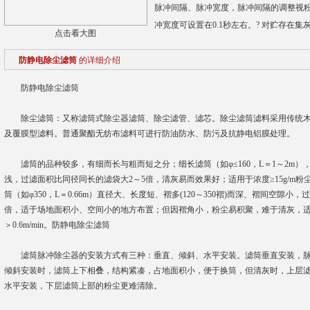
脉冲间隔、脉冲宽度，脉冲间隔的调整视粉
冲宽度可设置在0.1秒左右。? 对贮存在
点击看大图
防静电除尘滤筒
的详细介绍
防静电除尘滤筒
除尘滤筒：又称滤筒式除尘器滤筒、除尘滤管、滤芯。除尘滤筒滤料采用传统木
及覆膜型滤料。普通聚酯无纺布滤料可进行防油防水、防污及抗静电铝膜处理。
滤筒的品种较多，有细而长与粗而短之分；细长滤筒（如φ≤160，L＝1～2m）
浅，过滤面积比同径同长的滤袋大2～5倍，清灰易而效果好；适用于浓度≥15g/m粉尘的过
筒（如φ350，L＝0.66m）直径大、长度短、褶多(120～350褶)而深、褶间空隙小
倍，适于场地面积小、空间小的地方布置；但因褶角小，粉尘易积聚，难于清灰，适于
＞0.6m/min。防静电除尘滤筒
滤筒脉冲除尘器的安装方式有三种：垂直、倾斜、水平安装。滤筒垂直安装，脉
倾斜安装时，滤筒上下相叠，结构紧凑，占地面积小，便于换筒，但清灰时，上层
水平安装，下层滤筒上部的粉尘更难清除。