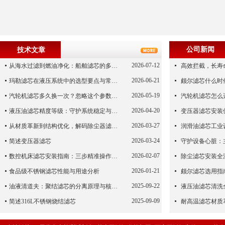
公司新闻
技术文章
2026-07-12
从海水过滤到燃油净化：船舶滤芯的多场景应用解析
2026-06-21
玛勒滤芯在液压系统中的选型要点与常见误区
2026-05-19
汽轮机滤芯多久换一次？忽略这个参数，机组非停损失可能上百万！
2026-04-20
液压油滤芯精度等级：守护系统稳定与寿命的“微米标尺”
2026-03-27
从材质革新到结构优化，解码除尘器滤芯性能跃升的核心逻辑
润滑油滤芯工业
2026-03-24
简述变压器滤芯
2026-02-07
数控机床滤芯安装指南：三步精准操作，杜绝设备“亚健康”
2026-01-21
食品级不锈钢滤芯性能与用途分析
颇尔滤芯选用指
2025-09-22
油液清道夫：聚结滤芯的分离原理与核心作用解析
2025-09-09
简述316L不锈钢烧结滤芯
耐高温滤芯材质