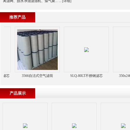
离滤网、脱水净油滤油机、煤气聚... ...
[详细]
推荐产品
滤芯
3566自洁式空气滤筒
SLQ-80LT不锈钢滤芯
350x240
产品展示