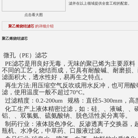
滤并在以上领域提供全套工程的配套。
点击看大图
聚乙烯烧结滤芯
的详细介绍
聚乙烯烧结滤芯
微孔（
PE
）滤芯
PE
滤芯是用良好无毒，无味的聚已烯为主要原料
不同的工艺，烧结而成，它具有耐酸碱、耐磨损、
滤面积大，透水性好，易再生之特点。
再生方法
:
用压缩空气反吹或用水反冲，也可用酸
滤，使用温度一般不超过
70
°
C
。
过滤精度：0.2-200um 规格：直径5-300mm，高度2
化工生产上液体精密过滤，如：硅、、液碱、、
铝、、双氯氨、硫氨酸钠、脱色活性炭分离等。
制药行业：液体脱色净化、反渗透离子交换器，
瓶机、水净化，中草药、口服液过滤。