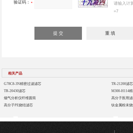
验证码：
请输入计
=7
相关产品
G78C8-3N精密过滤滤芯
TR-21200滤芯
TR-20430滤芯
M300-H11
烟气分析仪纤维圆筒
高分子医用滤
高分子PE烧结滤芯
钛金属粉末烧