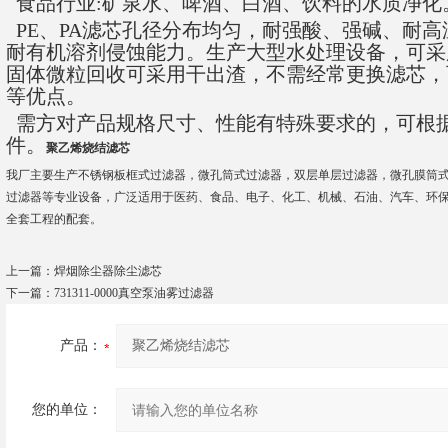
食品行业
:
矿泉水、啤酒、白酒、饮料的水质净化
PE
、
PA
滤芯孔径分布均匀，耐强酸、强碱、耐高
耐有机溶剂侵蚀能力。生产大型水处理设备，可采
固体微粒回收可采用干出渣，不需经常更换滤芯，
等优点。
需方对产品规格尺寸、性能有特殊要求的，可根
件。
聚乙烯烧结滤芯
我厂主要生产不锈钢板框式过滤器，微孔筒式过滤器，双层单层过滤器，微孔膜筒
过滤器等专业设备，广泛适用于医药、食品、电子、化工、机械、石油、汽车、环
全套工程的配套。
上一篇：
焊烟除尘器除尘滤芯
下一篇：
731311-0000真空泵油雾过滤器
产品：
您的单位：