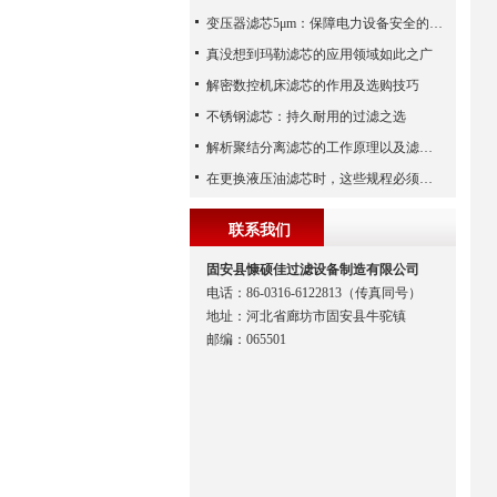
变压器滤芯5μm：保障电力设备安全的关键
真没想到玛勒滤芯的应用领域如此之广
解密数控机床滤芯的作用及选购技巧
不锈钢滤芯：持久耐用的过滤之选
解析聚结分离滤芯的工作原理以及滤材制作
在更换液压油滤芯时，这些规程必须遵守
联系我们
固安县慷硕佳过滤设备制造有限公司
电话：86-0316-6122813（传真同号）
地址：河北省廊坊市固安县牛驼镇
邮编：065501