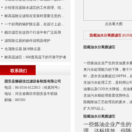
介绍变压器除水滤芯的工作原理、结构及优点
耐高温除尘滤筒在安装时需要注意的事项
点击看大图
一个好用的锅炉除尘器，在设计上必须满足这八个要求
颇尔滤芯在这四个行业中有广泛应用
阻截油水分离膜滤芯
的详
滤筒除尘器的操作说明及维护
阻截油水分离膜滤芯
仓顶除尘器 脉冲除尘器
耐高温滤芯：600度高温下的可靠守护者
一些炼油企业产生的含油废水
来污水处理能力的下降，整个
联系我们
时，进水含油量超过10PPM
固安县慷硕佳过滤设备制造有限公司
含油污水处理工艺，是利用公司
电话：86-0316-6122813（传真同号）
油量以及COD大大降低，含油
地址：河北省廊坊市固安县牛驼镇
含油污水精处理装置优势特点
邮编：065501
阻截除油工艺处理后的废水，油
扩大30%以上。
阻截油水分离膜滤芯
一些炼油企业产生的
理，达标排放，但随