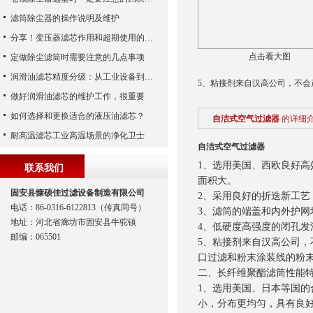
滤筒除尘器的操作说明及维护
分享！变压器滤芯作用和超期使用的危害
点击看大图
定做除尘滤筒时需要注意的几点事项
润滑油滤芯精度分级：从工业设备到精密系统的过滤密码
5、粘接剂来自汉高公司，不
做好润滑油滤芯的维护工作，很重要
如何选择和更换适合的液压油滤芯？
自洁式空气过滤器
的详细
耐高温滤芯工业高温场景的净化卫士
自洁式空气过滤器
1、选用美国、西欧良好
联系我们
面积大。
固安县慷硕佳过滤设备制造有限公司
2、采用良好的折迭新工
电话：86-0316-6122813（传真同号）
3、滤筒的端盖和内外护
地址：河北省廊坊市固安县牛驼镇
4、低硬度高强度的闭孔
邮编：065501
5、粘接剂来自汉高公司
口过滤和粉末涂装线的粉
二、长纤维聚酯滤筒性能
1、选用美国、日本等国
小，分布更均匀，具有良