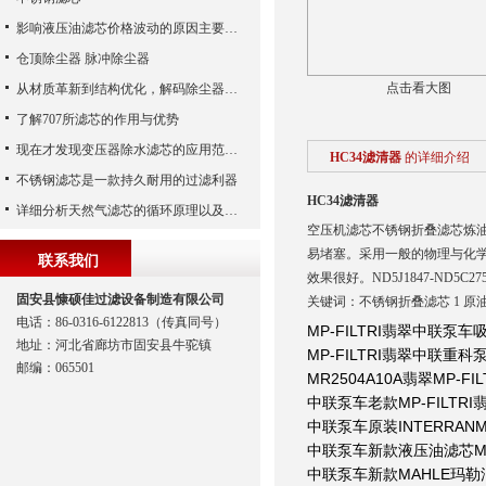
影响液压油滤芯价格波动的原因主要有哪些呢？
仓顶除尘器 脉冲除尘器
点击看大图
从材质革新到结构优化，解码除尘器滤芯性能跃升的核心逻辑
了解707所滤芯的作用与优势
现在才发现变压器除水滤芯的应用范围如此之广
HC34滤清器
的详细介绍
不锈钢滤芯是一款持久耐用的过滤利器
HC34滤清器
详细分析天然气滤芯的循环原理以及使用特性
空压机滤芯不锈钢折叠滤芯炼油
易堵塞。采用一般的物理与化
联系我们
效果很好。ND5J1847-ND5C275
固安县慷硕佳过滤设备制造有限公司
关键词：不锈钢折叠滤芯 1 
电话：86-0316-6122813（传真同号）
MP-FILTRI
翡翠中联泵车吸油
地址：河北省廊坊市固安县牛驼镇
MP-FILTRI
翡翠中联重科泵车
邮编：065501
MR2504A10A
翡翠MP-FI
中联泵车老款MP-FILTRI翡
中联泵车原装INTERRANMAN
中联泵车新款液压油滤芯MAHL
中联泵车新款MAHLE玛勒油滤芯