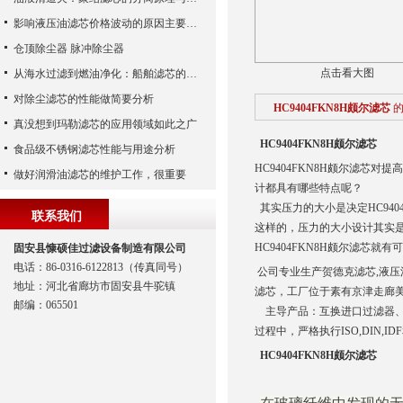
影响液压油滤芯价格波动的原因主要有哪些呢？
仓顶除尘器 脉冲除尘器
点击看大图
从海水过滤到燃油净化：船舶滤芯的多场景应用解析
对除尘滤芯的性能做简要分析
HC9404FKN8H颇尔滤芯
真没想到玛勒滤芯的应用领域如此之广
HC9404FKN8H颇尔滤芯
食品级不锈钢滤芯性能与用途分析
HC9404FKN8H颇尔滤芯
做好润滑油滤芯的维护工作，很重要
计都具有哪些特点呢？
其实压力的大小是决定HC94
联系我们
这样的，压力的大小设计其实
HC9404FKN8H颇尔滤芯就
固安县慷硕佳过滤设备制造有限公司
电话：86-0316-6122813（传真同号）
公司专业生产贺德克滤芯,液压
地址：河北省廊坊市固安县牛驼镇
滤芯，工厂位于素有京津走廊
邮编：065501
主导产品：互换进口过滤器、
过程中，严格执行ISO,DIN,
HC9404FKN8H颇尔滤芯