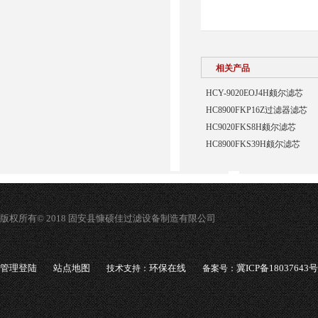
相关产品
HCY-9020EOJ4H颇尔滤芯
HC8900FKP16Z过滤器滤芯
HC9020FKS8H颇尔滤芯
HC8900FKS39H颇尔滤芯
版权所有© 2018 固安县慷硕佳过滤设备制造有限公司
管理登陆
站点地图
环保在线
冀ICP备18037643号
技术支持：
备案号：