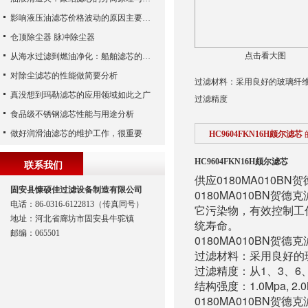
影响液压油滤芯价格波动的原因主要有哪些呢？
仓顶除尘器 脉冲除尘器
点击看大图
从海水过滤到燃油净化：船舶滤芯的多场景应用解析
对除尘滤芯的性能做简要分析
过滤材料：采用良好的玻璃纤
真没想到玛勒滤芯的应用领域如此之广
过滤精度
食品级不锈钢滤芯性能与用途分析
做好润滑油滤芯的维护工作，很重要
HC9604FKN16H颇尔滤芯
HC9604FKN16H颇尔滤芯
联系我们
供应0180MA010BN
固安县慷硕佳过滤设备制造有限公司
0180MA010BN
电话：86-0316-6122813（传真同号）
它污染物，有效控制工作
地址：河北省廊坊市固安县牛驼镇
统寿命。
邮编：065501
0180MA010BN贺
过滤材料：采用良好的
过滤精度：从1、3、6、1
结构强度：1.0Mpa, 2.0Mp
0180MA010BN