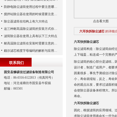
防静电除尘滤筒使用过程中要注意哪些事项
搅拌站除尘器在使用的时候需要注意哪些事项？
点击看大图
除尘器滤筒在结构上有六大特点
这三种耐高温除尘滤筒的安装方式你都知道吗？
六耳快拆除尘滤芯
的详细
滤筒除尘器在使用上具有以下三大特点
六耳快拆除尘滤芯
耐高温除尘滤筒在安装时需要注意的事项
除尘滤筒构造：除尘滤筒由经
颇尔滤芯精度字母编码的解析与应用指南
上下端盖，粘连成一个完整的
除尘滤筒的核心部分是滤纸，
联系我们
设计者，制造厂或用户，都要
固安县慷硕佳过滤设备制造有限公司
因素很多，事先予测或估计除
电话：86-0316-6122813（传真同号）
小，寿命就缩短，反之，寿命则
地址：河北省廊坊市固安县牛驼镇
命的观点出发，要求过滤面积
邮编：065501
会使除尘器设备体积增大。所
寿命。
六耳快拆除尘滤芯
因此，根据滤筒的应用领域、
求除尘滤筒使用寿命长一些为