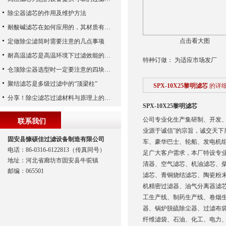
除尘器滤芯的作用及维护方法
耐酸碱滤芯在如何应用的，其材质有什么性能？
点击看大图
定做除尘滤筒时需要注意的几点事项
耐高温滤芯是高温环境下过滤效能的安全守护者
特种订做： 为适应市场发厂
仓顶除尘器选型时一定要注意的四块内容
聚结滤芯是多级过滤中的“顶梁柱”
SPX-10X25黎明滤芯
的详
分享！除尘滤芯过滤材料与原理上的区别
SPX-10X25黎明滤芯
公司专业化生产集研制、开发、
联系我们
业源于诚信”的宗旨，诚交天下
固安县慷硕佳过滤设备制造有限公司
车、豪华巴士、轮船、发电机组
电话：86-0316-6122813（传真同号）
足广大客户需求，本厂特设专
地址：河北省廊坊市固安县牛驼镇
清器、空气滤芯、机油滤芯、
邮编：065501
滤芯、青铜烧结滤芯、陶瓷粉
机精密过滤器、油气分离器滤
工生产线、制药生产线、卷烟
器、锅炉脱硫除尘器、过滤布
纤维滤袋、石油、化工、电力、