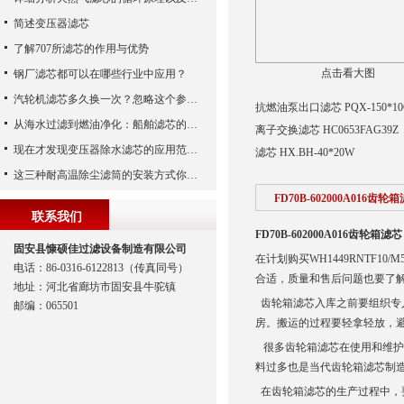
简述变压器滤芯
了解707所滤芯的作用与优势
点击看大图
钢厂滤芯都可以在哪些行业中应用？
汽轮机滤芯多久换一次？忽略这个参数，机组非停损失可能上百万！
抗燃油泵出口滤芯 PQX-150*1
从海水过滤到燃油净化：船舶滤芯的多场景应用解析
离子交换滤芯 HC0653FAG39Z
现在才发现变压器除水滤芯的应用范围如此之广
滤芯 HX.BH-40*20W
这三种耐高温除尘滤筒的安装方式你都知道吗？
FD70B-602000A016齿轮
联系我们
FD70B-602000A016齿轮箱滤芯
固安县慷硕佳过滤设备制造有限公司
在计划购买WH1449RNTF
电话：86-0316-6122813（传真同号）
合适，质量和售后问题也要了
地址：河北省廊坊市固安县牛驼镇
齿轮箱滤芯入库之前要组织专
邮编：065501
房。搬运的过程要轻拿轻放，
很多齿轮箱滤芯在使用和维护
料过多也是当代齿轮箱滤芯制
在齿轮箱滤芯的生产过程中，