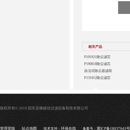
相关产品
P191921除尘滤芯
P190818除尘滤芯
自洁式除尘器滤筒
P131912除尘滤芯
版权所有© 2018 固安县慷硕佳过滤设备制造有限公司
管理登陆
站点地图
环保在线
冀ICP备18037643号
技术支持：
备案号：