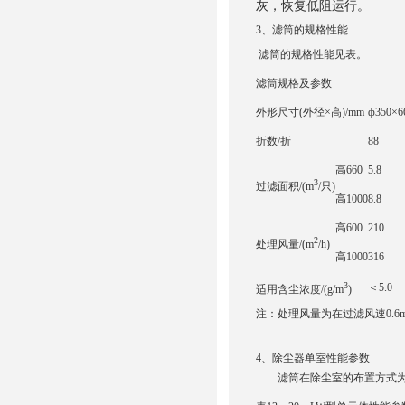
灰，恢复低阻运行。
3、滤筒的规格性能
滤筒的规格性能见表。
滤筒规格及参数
外形尺寸(外径×高)/mm
ф350×
折数/折
88
高660
5.8
3
过滤面积/(m
/只)
高1000
8.8
高600
210
2
处理风量/(m
/h)
高1000
316
3
＜5.0
适用含尘浓度/(g/m
)
注：处理风量为在过滤风速0.6m
4、除尘器单室性能参数
滤筒在除尘室的布置方式为卧式