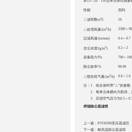
表13—20 LW型单元体性能参
性能
四列
△滤筒数n/只
16
3
3300～90
△处理风量/(m
/h)
过滤风速/(m/min)
0.4～0.7
3
0.2～2
含尘浓度/(g/m
)
设备阻力/Pa
700～10
除尘效率/%
99.99
3
0.6～1.0
△喷吹耗气量/(m
/h)
注：1、组合体时带“△”的参数
2、每单元体横向为双排，滤
3、压缩空气压力为0.5～0.7
焊烟除尘器滤筒
上一篇：
P/N503M变压器滤芯
下一篇：
耐高温除尘器滤筒​