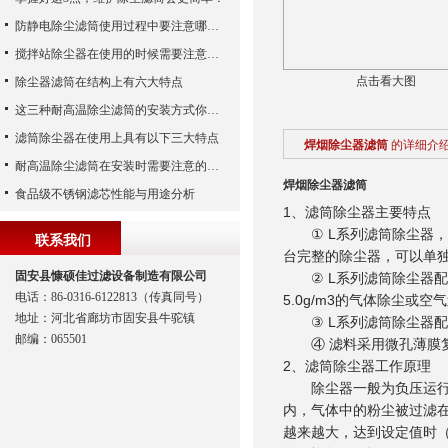
防静电除尘滤筒使用过程中要注意哪些事项
搅拌站除尘器在使用的时候需要注意哪些事项？
点击看大图
除尘器滤筒在结构上有六大特点
这三种耐高温除尘滤筒的安装方式你都知道吗？
滤筒除尘器在使用上具有以下三大特点
焊烟除尘器滤筒
的详细介
耐高温除尘滤筒在安装时需要注意的事项
焊烟除尘器滤筒
食品级不锈钢滤芯性能与用途分析
1、滤筒除尘器主要特点
① L系列滤筒除尘器，
联系我们
台完整的除尘器，可以单
固安县慷硕佳过滤设备制造有限公司
② L系列滤筒除尘器配
电话：86-0316-6122813（传真同号）
5.0g/m3的气体除尘或空
地址：河北省廊坊市固安县牛驼镇
③ L系列滤筒除尘器配
邮编：065501
④ 滤料采用微孔薄膜复
2、滤筒除尘器工作原理
除尘器一般为负压运行，
内，气体中的粉尘被过滤
越来越大，达到设定值时