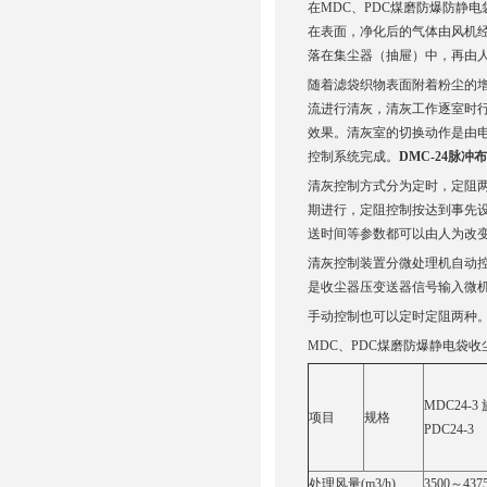
在MDC、PDC煤磨防爆防静
在表面，净化后的气体由风机
落在集尘器（抽屉）中，再由
随着滤袋织物表面附着粉尘的
流进行清灰，清灰工作逐室时
效果。清灰室的切换动作是由
控制系统完成。
DMC-24脉
清灰控制方式分为定时，定阻
期进行，定阻控制按达到事先
送时间等参数都可以由人为改
清灰控制装置分微处理机自动
是收尘器压变送器信号输入微
手动控制也可以定时定阻两种
MDC、PDC煤磨防爆静电袋
MDC24-
项目
规格
PDC24-3
处理风量(m3/h)
3500～437