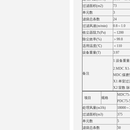
过滤面积(m2)
73
单元数
3
滤袋总条数
24
过滤风速(m/min)
0.8～1.0
收尘器阻力(Pa)
～1200
除尘效率(%)
＞99.8
适用温度(℃)
＜110
设备重量(T)
3.97
1.设备重
2.MDC X1
备注
MDC:煤
X1:单室
X2:室数
MDC7
项目
规格
PDC75-
处理风量(m3/h)
18000～
过滤面积(m3)
375
单元数
5
滤袋总条数
50