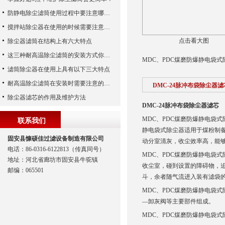
防静电除尘滤筒使用过程中要注意哪些事项
搅拌站除尘器在使用的时候需要注意哪些事项？
点击看大图
除尘器滤筒在结构上有六大特点
这三种耐高温除尘滤筒的安装方式你都知道吗？
MDC、PDC煤磨防爆静电袋
滤筒除尘器在使用上具有以下三大特点
耐高温除尘滤筒在安装时需要注意的事项
DMC-24脉冲布袋除尘器滤
除尘器滤芯的作用及维护方法
DMC-24脉冲布袋除尘器滤芯
MDC、PDC煤磨防爆静电袋
联系我们
静电袋式除尘器适用于煤粉制
固安县慷硕佳过滤设备制造有限公司
动分室清灰，收尘效率高，能够
电话：86-0316-6122813（传真同号）
MDC、PDC煤磨防爆静电袋
地址：河北省廊坊市固安县牛驼镇
收尘室，碰到设置的障碍物，
邮编：065501
斗，余者随气流进入装有滤袋
MDC、PDC煤磨防爆静电袋式
—卸灰阀等主要部件组成。
MDC、PDC煤磨防爆静电袋