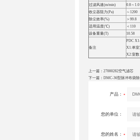
过滤风速(m/min)
0.8～1.0
收尘器阻力(Pa)
～1200
除尘效率(%)
＞99.8
适用温度(℃)
＜110
设备重量(T)
10.58
PDC X
备注
X1:单
X2:室
上一篇：
27000282空气滤芯
下一篇：
DMC-36型脉冲布袋
产品：
您的单位：
您的姓名：