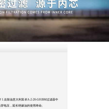
QQ
在线咨
0J 1.去除油意大利富卓A-2-20-G01BM过滤器中
穿电压，延长绝缘油的使用寿命;