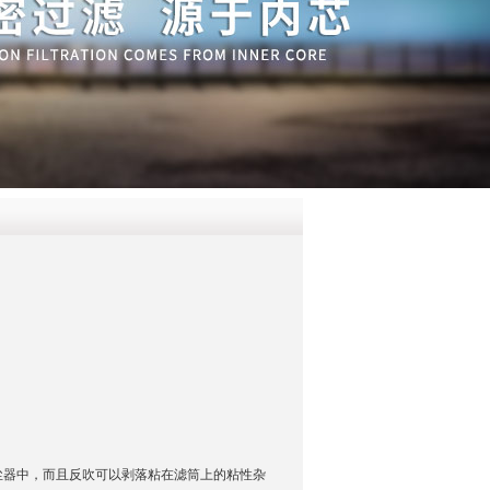
QQ
在线咨
尘器中，而且反吹可以剥落粘在滤筒上的粘性杂