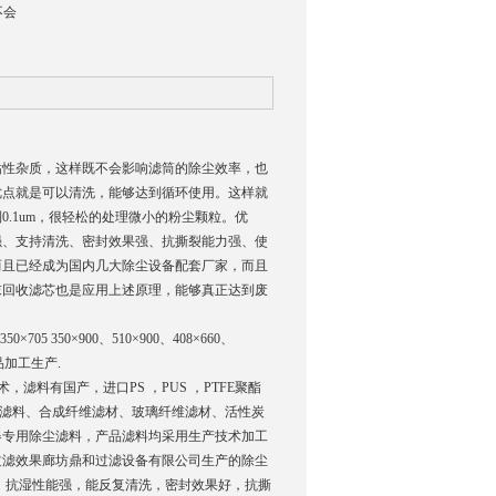
不会
粘性杂质，这样既不会影响滤筒的除尘效率，也
优点就是可以清洗，能够达到循环使用。这样就
.1um，很轻松的处理微小的粉尘颗粒。优
强、支持清洗、密封效果强、抗撕裂能力强、使
而且已经成为国内几大除尘设备配套厂家，而且
末回收滤芯也是应用上述原理，能够真正达到废
0×705 350×900、510×900、408×660、
样品加工生产.
，滤料有国产，进口PS ，PUS ，PTFE聚酯
纺滤料、合成纤维滤材、玻璃纤维滤材、活性炭
器专用除尘滤料，产品滤料均采用生产技术加工
过滤效果廊坊鼎和过滤设备有限公司生产的除尘
。抗湿性能强，能反复清洗，密封效果好，抗撕