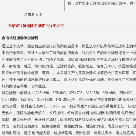
质，这样既不会影响滤筒的除尘效率，也
点击看大图
自洁式过滤器除尘滤筒
的详细介绍
自洁式过滤器除尘滤筒
通过这个技术，能使粉尘很轻松的落到储尘器中，而且反吹可以剥落粘在滤筒上的
不会污染环境。而且大大增加了滤筒的使用寿命。我公司生产的除尘滤筒还有一个
间接的节省了公司的开切，节约了能源。滤筒采用滤料缎织的方法过滤精度能够达到0
点：耐腐蚀、耐压、纳污能力强、过滤精度高、吸附性差、堵塞几率小、抗湿性能
用寿命长而且价格低廉，可再生。本公司生产的亚高效除尘滤筒已经广泛被应用，
还可按不同的过滤风量进行设计加工，真正达到清洁环保的目的。本公司生产的粉
料的回收在利用，节约能源。
滤芯滤筒一般规格：(325×660、325×600、325×705、325×750、350×660、350×600、35
150×1000、152×902、350×1320、178×2000)等，也可根据客户需要或提供图纸及
滤筒全通/一端封底/安装中孔（10-17mm）.我公司生产的除尘滤筒采用新工艺，新技术
无纺布，覆膜防静电无纺布，长纤滤纸，纤维复合材料.金属滤网.玻璃纤维.化纤无
滤材、进口棉纤维、长纤维过滤毡，彭胶棉等材料等及本公司特定研发的专用除尘
而成，滤料过滤精度高，抗拉强度强，耐腐能力高，耐温能力强，而且分布均匀，
滤筒耐腐蚀，耐压.纳污能力强，过滤精度高，吸附性强，堵塞机率小，耐火强度高