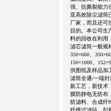
强、抗撕裂能力
亚高效除尘滤筒
厂家，而且还可
目的。本公司生
料的回收在利用
滤芯滤筒一般规格：(3
350×660、350×6
150×1000、15
供图纸及样品加工
滤筒全通/一端封
新工艺，新技术，
膜防静电无纺布，
纺滤料、合成纤
纤维过滤毡，彭