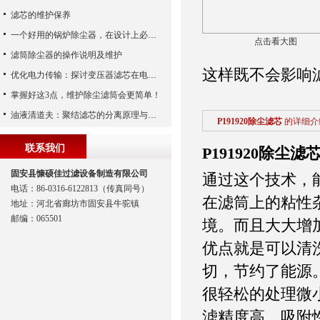
滤芯的维护保养
一个好用的锅炉除尘器，在设计上必须满足这八个要求
点击看大图
滤筒除尘器的操作说明及维护
这样既不会影响
优化电力传输：探讨变压器滤芯在电网中的应用
掌握好这3点，维护除尘滤筒会更简单！
油液清道夫：聚结滤芯的分离原理与核心作用解析
P191920除尘滤芯
的详细介
联系我们
P191920除尘滤
固安县慷硕佳过滤设备制造有限公司
通过这个技术，
电话：86-0316-6122813（传真同号）
在滤筒上的粘性
地址：河北省廊坊市固安县牛驼镇
邮编：065501
境。而且大大增
优点就是可以清
切，节约了能源。
很轻松的处理微
滤精度高、吸附