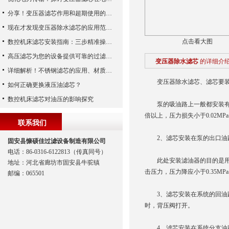
分享！变压器滤芯作用和超期使用的危害
现在才发现变压器除水滤芯的应用范围如此之广
点击看大图
数控机床滤芯安装指南：三步精准操作，杜绝设备“亚健康”
高压滤芯为您的设备提供可靠的过滤保护
变压器除水滤芯
的详细介
详细解析！不锈钢滤芯的应用、材质以及使用特点
变压器除水滤芯、滤芯要装
如何正确更换液压油滤芯？
数控机床滤芯对油压的影响探究
泵的吸油路上一般都安装有表
倍以上，压力损失小于0.02MP
联系我们
2、滤芯安装在泵的出口油
固安县慷硕佳过滤设备制造有限公司
电话：86-0316-6122813（传真同号）
此处安装滤油器的目的是用来
地址：河北省廊坊市固安县牛驼镇
击压力，压力降应小于0.35MP
邮编：065501
3、滤芯安装在系统的回油路
时，背压阀打开。
4、滤芯安装在系统分支油