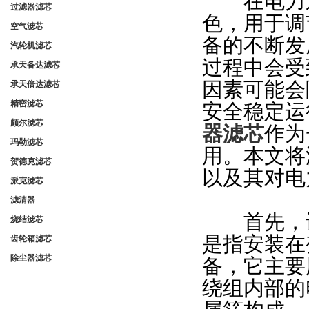
在电力系
过滤器滤芯
色，用于调
空气滤芯
备的不断发
汽轮机滤芯
过程中会受
承天备达滤芯
因素可能会
承天倍达滤芯
精密滤芯
安全稳定运
颇尔滤芯
器滤芯
作为
玛勒滤芯
用。本文将
贺德克滤芯
以及其对电
派克滤芯
滤清器
首先，让
烧结滤芯
是指安装在
齿轮箱滤芯
除尘器滤芯
备，它主要
绕组内部的
联系我们