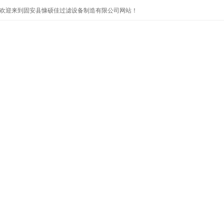
欢迎来到固安县慷硕佳过滤设备制造有限公司网站！
首页
公司简介
产品展示
公司新闻
技术