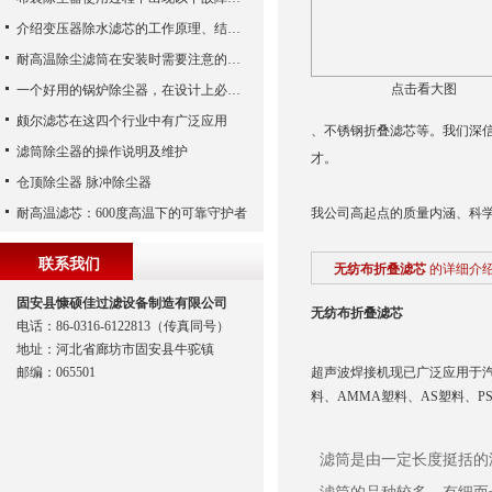
介绍变压器除水滤芯的工作原理、结构及优点
耐高温除尘滤筒在安装时需要注意的事项
点击看大图
一个好用的锅炉除尘器，在设计上必须满足这八个要求
颇尔滤芯在这四个行业中有广泛应用
、不锈钢折叠滤芯等。我们深
滤筒除尘器的操作说明及维护
才。
仓顶除尘器 脉冲除尘器
耐高温滤芯：600度高温下的可靠守护者
我公司高起点的质量内涵、科
联系我们
无纺布折叠滤芯
的详细介
固安县慷硕佳过滤设备制造有限公司
无纺布折叠滤芯
电话：86-0316-6122813（传真同号）
地址：河北省廊坊市固安县牛驼镇
邮编：065501
超声波焊接机现已广泛应用于汽
料、AMMA塑料、AS塑料、P
滤筒是由一定长度挺括的