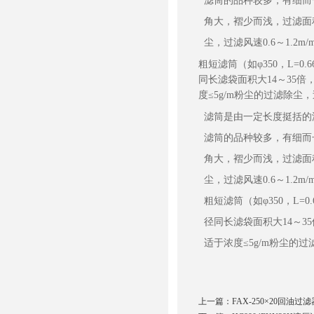
滤筒的品种较多，有细而
角大，褶少而浅，过滤面
尘，过滤风速
0.6
～
1.2m/
粗短滤筒（如
φ350
，
L=0.6
同长滤袋面积大
14
～
35
倍
度
≤5g/m
粉尘的过滤除尘，
滤筒是由一定长度挺括的
滤筒的品种较多，有细而
角大，褶少而浅，过滤面
尘，过滤风速
0.6
～
1.2m/
粗短滤筒（如
φ350
，
L=0
径同长滤袋面积大
14
～
35
适于浓度
≤5g/m
粉尘的过
上一篇：
FAX-250×20回油过