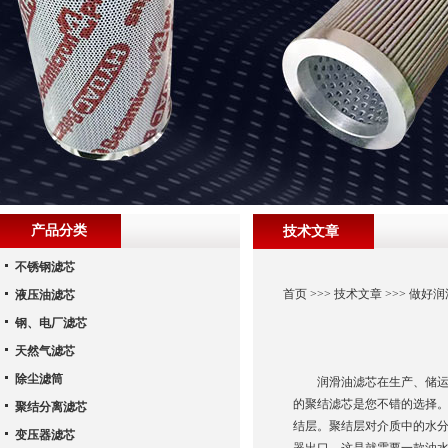
产品分类
技术文章
不锈钢滤芯
首页
>>>
技术文章
>>> 做好
液压油滤芯
钢、电厂滤芯
天然气滤芯
除尘滤筒
润滑油滤芯在生产、储运、
的聚结滤芯是您不错的选择。
聚结分离滤芯
结层。聚结层对介质中的水
变压器滤芯