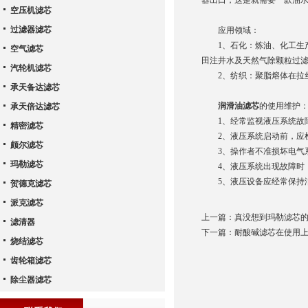
器出口，这是就需要一款油
空压机滤芯
过滤器滤芯
应用领域：
1、石化：炼油、化工生产
空气滤芯
田注井水及天然气除颗粒过
汽轮机滤芯
2、纺织：聚脂熔体在拉丝
承天备达滤芯
润滑油滤芯
的使用维护
承天倍达滤芯
1、经常监视液压系统故障
精密滤芯
2、液压系统启动前，应检
颇尔滤芯
3、操作者不准损坏电气系
玛勒滤芯
4、液压系统出现故障时，
5、液压设备应经常保持洁
贺德克滤芯
派克滤芯
上一篇：
真没想到玛勒滤芯
滤清器
下一篇：
耐酸碱滤芯在使用
烧结滤芯
齿轮箱滤芯
除尘器滤芯