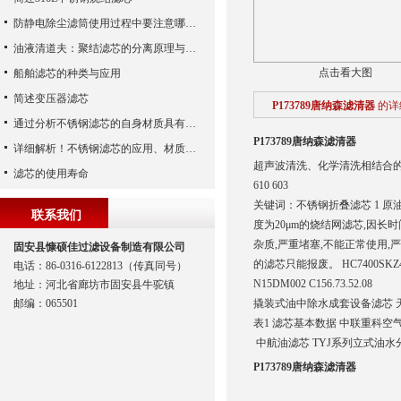
防静电除尘滤筒使用过程中要注意哪些事项
油液清道夫：聚结滤芯的分离原理与核心作用解析
点击看大图
船舶滤芯的种类与应用
简述变压器滤芯
P173789唐纳森滤清器
的详
通过分析不锈钢滤芯的自身材质具有哪些优点？
P173789唐纳森滤清器
详细解析！不锈钢滤芯的应用、材质以及使用特点
超声波清洗、化学清洗相结合的方法进行
滤芯的使用寿命
610 603
关键词：不锈钢折叠滤芯 1 
联系我们
度为20μm的烧结网滤芯,因长
杂质,严重堵塞,不能正常使用
固安县慷硕佳过滤设备制造有限公司
的滤芯只能报废。 HC7400SKZ
电话：86-0316-6122813（传真同号）
N15DM002 C156.73.52.08
地址：河北省廊坊市固安县牛驼镇
邮编：065501
撬装式油中除水成套设备滤芯 天然气
表1 滤芯基本数据 中联重科空
中航油滤芯 TYJ系列立式油
P173789唐纳森滤清器