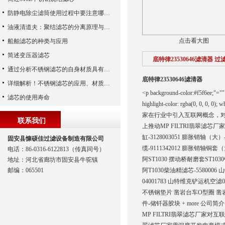
防静电除尘滤筒使用过程中要注意哪些事项
油液清道夫：聚结滤芯的分离原理与核心作用解析
点击看大图
船舶滤芯的种类与应用
简述变压器滤芯
底特律23530646滤清器 过
通过分析不锈钢滤芯的自身材质具有哪些优点？
底特律23530646滤清器
详细解析！不锈钢滤芯的应用、材质以及使用特点
<p background-color:#f5f6ee;"="" 
滤芯的使用寿命
highlight-color: rgba(0, 0, 0, 0);
家在行业中引入互联网概念，
联系我们
上推动MP FILTRI翡翠滤芯厂家
缸-3128003051 膨胀销轴（大）-3
固安县慷硕佳过滤设备制造有限公司
缆-9111342012 膨胀销轴铜套
电话：86-0316-6122813（传真同号）
阿ST1030 摆动桥耐磨套ST103
地址：河北省廊坊市固安县牛驼镇
邮编：065501
阿T1030柴油精滤芯-5580
04001783 山特维克铲运机空
不锈钢垫片 凿岩台车O型圈 凿岩
件-储钎器胶块 + more 公司简介 
MP FILTRI翡翠滤芯厂家