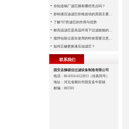
你知道钢厂滤芯拥有哪些亮点吗？
影响液压油滤芯价格波动的原因主要有哪些呢？
了解707所滤芯的作用与优势
耐高温滤芯是高温环境下过滤效能的安全守护者
搅拌站除尘器在使用的时候需要注意哪些事项？
如何正确更换液压油滤芯？
联系我们
固安县慷硕佳过滤设备制造有限公司
电话：86-0316-6122813（传真同号）
地址：河北省廊坊市固安县牛驼镇
邮编：065501