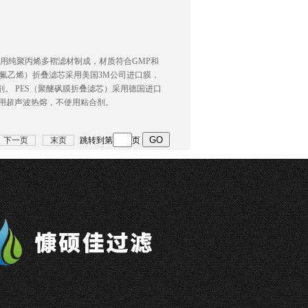
滤芯采用纯聚丙烯多褶滤材制成，材质符合GMP和
聚四氟乙烯）折叠滤芯采用美国3M公司进口膜，
剂。 PES（聚醚砜膜折叠滤芯）采用德国进口
A，采用超声波热熔，不使用粘合剂。
询
下一页
末页
跳转到第
页