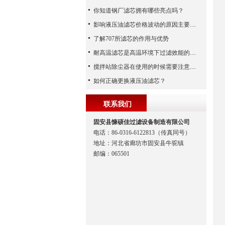
你知道钢厂滤芯拥有哪些亮点吗？
影响液压油滤芯价格波动的原因主要有哪些呢？
了解707所滤芯的作用与优势
耐高温滤芯是高温环境下过滤效能的安全守护者
搅拌站除尘器在使用的时候需要注意哪些事项？
如何正确更换液压油滤芯？
联系我们
固安县慷硕佳过滤设备制造有限公司
电话：86-0316-6122813（传真同号）
地址：河北省廊坊市固安县牛驼镇
邮编：065501