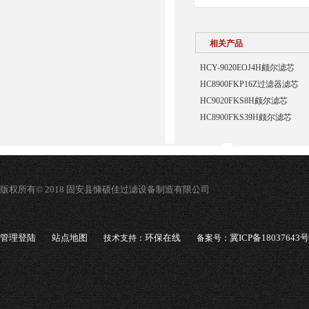
相关产品
HCY-9020EOJ4H颇尔滤芯
HC8900FKP16Z过滤器滤芯
HC9020FKS8H颇尔滤芯
HC8900FKS39H颇尔滤芯
版权所有© 2018 固安县慷硕佳过滤设备制造有限公司
管理登陆
站点地图
环保在线
冀ICP备18037643号
技术支持：
备案号：