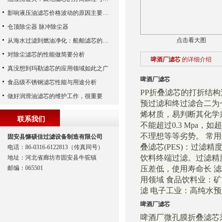
影响液压油滤芯价格波动的原因主要有哪些呢？
仓顶除尘器 脉冲除尘器
点击看大图
从海水过滤到燃油净化：船舶滤芯的多场景应用解析
对除尘滤芯的性能做简要分析
啤酒厂滤芯
的详细介绍
真没想到玛勒滤芯的应用领域如此之广
啤酒厂滤芯
食品级不锈钢滤芯性能与用途分析
PP折叠滤芯的打折结
做好润滑油滤芯的维护工作，很重要
预过滤和终过滤合二为
烯材质，易判断其化学
联系我们
不能超过0.3 Mpa
不理想等等劣势。 常用规格：5
固安县慷硕佳过滤设备制造有限公司
叠滤芯(PES)：过滤
电话：86-0316-6122813（传真同号）
饮料终端过滤。过滤精度：0
地址：河北省廊坊市固安县牛驼镇
邮编：065501
压差低，使用寿命长 滤
用领域 食品饮料业：
滤 电子工业：高纯水预
啤酒厂滤芯
啤酒厂微孔膜折叠滤芯