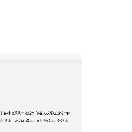
QQ
在线咨
用于各种油系统中滤除外部混入或系统运转中内
吸油路上、压力油路上、回油管路上、旁路上，