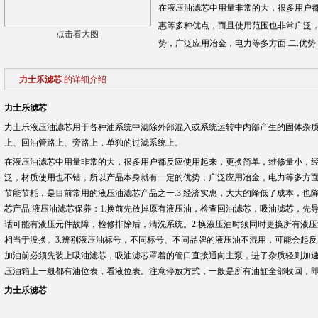
在液压油滤芯中用量非常的大，很多用户
惠等多种优点，而且使用范围也非常广泛
点击看大图
势，广泛应用冶金，电力等多方面.二.优势：
力士乐滤芯
的详细介绍
力士乐滤芯
力士乐液压油滤芯用于各种油系统中滤除外部混入或系统运转中内部产生的固体杂
上、回油管路上、旁路上，单独的过滤系统上。
在液压油滤芯中用量非常的大，很多用户都反应使用起来，更换简单，维修量小，
泛，材质使用也不错，所以产品本身就有一定的优势，广泛应用冶金，电力等多方面.二
节能节耗，是目前常用的液压油滤芯产品之一.3.经济实惠，大大的降低了成本，也
芯产品.液压油滤芯保养：1.换前先放掉原有液压油，检查回油滤芯，吸油滤芯，先
话可能有液压元件故障，检修排除后，清洗系统。2.换液压油时须同时更换所有液压
相当于没换。3.辨别液压油标号，不同标号、不同品牌的液压油不混用，可能会起反
加油前必须先装上吸油滤芯，吸油滤芯罩着的管口直接通向主泵，进了杂质轻则加速
压油箱上一般都有油位表，看液位表。注意停放方式，一般是所有油缸全部收回，即
力士乐滤芯