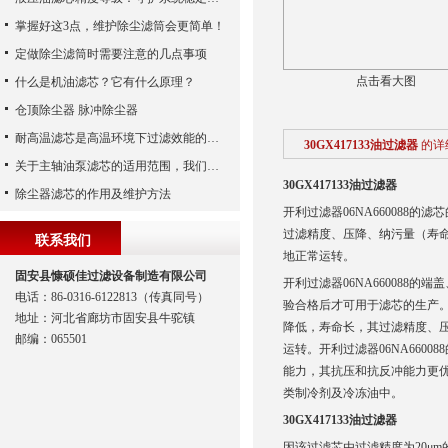
掌握好这3点，维护除尘滤筒会更简单！
定做除尘滤筒时需要注意的几点事项
点击看大图
什么是机油滤芯？它有什么原理？
仓顶除尘器 脉冲除尘器
耐高温滤芯是高温环境下过滤效能的安全守护者
30GX417133油过滤器
的详
关于主轴油泵滤芯的适用范围，我们已经为您整理好了
30GX417133油过滤器
除尘器滤芯的作用及维护方法
开利过滤器06NA66008
过滤精度、压降、纳污量（寿
联系我们
地正常运转。
固安县慷硕佳过滤设备制造有限公司
开利过滤器06NA66008
电话：86-0316-6122813（传真同号）
验合格后才可用于滤芯的生产
地址：河北省廊坊市固安县牛驼镇
降低，寿命长，其过滤精度、
邮编：065501
运转。开利过滤器06NA66
能力，其抗压和抗反冲能力更优
类制冷剂及冷冻油中。
30GX417133油过滤器
因该过滤芯由过滤精度为20μ