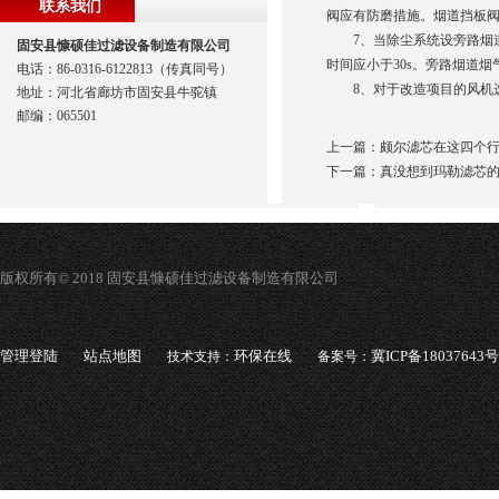
联系我们
阀应有防磨措施。烟道挡板
7、当除尘系统设旁路烟道
固安县慷硕佳过滤设备制造有限公司
时间应小于30s。旁路烟道烟气
电话：86-0316-6122813（传真同号）
8、对于改造项目的风机选
地址：河北省廊坊市固安县牛驼镇
邮编：065501
上一篇：
颇尔滤芯在这四个
下一篇：
真没想到玛勒滤芯
版权所有© 2018 固安县慷硕佳过滤设备制造有限公司
管理登陆
站点地图
环保在线
冀ICP备18037643号
技术支持：
备案号：