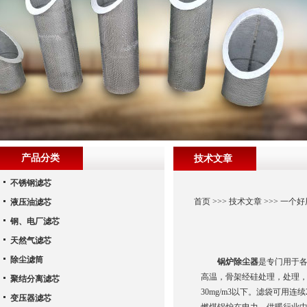
产品分类
技术文章
不锈钢滤芯
首页
>>>
技术文章
>>> 一
液压油滤芯
钢、电厂滤芯
天然气滤芯
除尘滤筒
锅炉除尘器
是专门用于
高温，骨架经硅处理，处理
聚结分离滤芯
30mg/m3以下。滤袋可
变压器滤芯