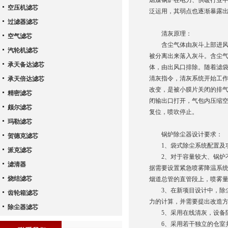
燃煤锅炉在电力、供暖行业
空压机滤芯
泛运用，其弱点也逐渐暴露
过滤器滤芯
清灰原理：
空气滤芯
含尘气体由灰斗上部进风口
汽轮机滤芯
被分离出来落入灰斗。含尘
承天备达滤芯
体，由出风口排除。随着滤
清灰指令，清灰系统开始工
承天倍达滤芯
改变，是被小膜片关闭的排
精密滤芯
闭输出口打开，气包内压缩
颇尔滤芯
复位，喷吹停止。
玛勒滤芯
锅炉除尘器设计要求：
贺德克滤芯
1、袋式除尘系统配置及功
派克滤芯
2、对于容量较大、锅炉不
滤清器
据需要设置紧急喷雾降温系
烧结滤芯
烟道总管的直管段上，喷雾
3、在新项目设计中，除尘
齿轮箱滤芯
力的计算，并需要提出改造
除尘器滤芯
5、采用在线清灰，设备阻
6、采用若干独立的仓室并