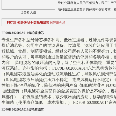
经过公司所有人员的不懈努力，我厂生产
顺利通过质量监督所的评测和各项考核，
点击看大图
FD70B-602000A014齿轮箱滤芯
的详细介绍
FD70B-602000A014齿轮箱滤芯
专业生产各种型号滤芯和各种高、低压过滤器，过滤元件等设
煤矿滤芯等。公司生产的过滤设备、过滤器、滤芯广泛应用于
程机械、食品、制药等领域。经过公司所有人员的不懈努力，
和客户的认可，每年顺利通过质量监督所的评测和各项考核，
内容： 风电滤芯的液压油的污染，除了空气和固体颗粒，重要
液压系统。这些影响包括： FD70B-602000A014东汽风机齿
（风电滤芯液压油劣化的流动或流动性过好，导致风机润滑部位
（即风电滤芯液压油提供压力不稳定，造成风机运行不稳定）·
性能下降·油品的氧化，降低油的使用寿命 ·降低的润滑油 FD70B-
·加速疲劳（风电滤芯金属部件的金属表面的保护是不够的，容
属部件），在低温凝结成冰，减少液压油的流动，移动的特殊尼龙Spe
生细菌（使用寿命降低，成本增加，） FD70B-602000A014
FD70B-602000A014齿轮箱滤芯