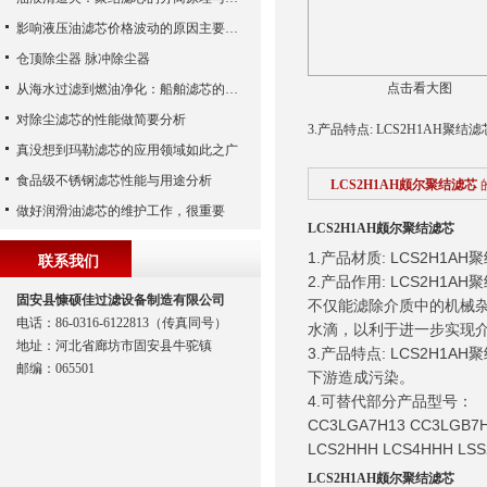
影响液压油滤芯价格波动的原因主要有哪些呢？
仓顶除尘器 脉冲除尘器
点击看大图
从海水过滤到燃油净化：船舶滤芯的多场景应用解析
对除尘滤芯的性能做简要分析
3.产品特点: LCS2H1AH聚
真没想到玛勒滤芯的应用领域如此之广
食品级不锈钢滤芯性能与用途分析
LCS2H1AH颇尔聚结滤芯
做好润滑油滤芯的维护工作，很重要
LCS2H1AH颇尔聚结滤芯
1.产品材质: LCS2H
联系我们
2.产品作用: LCS2H1
固安县慷硕佳过滤设备制造有限公司
不仅能滤除介质中的机械
电话：86-0316-6122813（传真同号）
水滴，以利于进一步实现介
地址：河北省廊坊市固安县牛驼镇
3.产品特点: LCS2H
邮编：065501
下游造成污染。
4.可替代部分产品型号：
CC3LGA7H13 CC3LGB7H
LCS2HHH LCS4HHH LSS
LCS2H1AH颇尔聚结滤芯