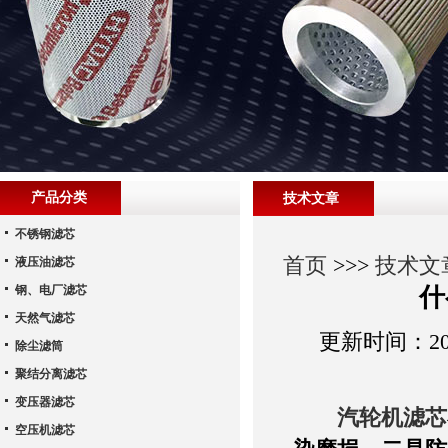
产品分类
技术文章
不锈钢滤芯
首页
>>>
技术文
液压油滤芯
钢、电厂滤芯
什
天然气滤芯
更新时间：202
除尘滤筒
聚结分离滤芯
变压器滤芯
汽轮机滤芯
空压机滤芯