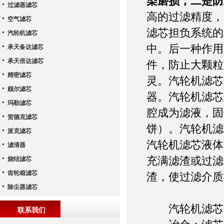
染磨损，二是防
过滤器滤芯
高的过滤精度，
空气滤芯
滤芯担负系统的
汽轮机滤芯
中。后一种作用
承天备达滤芯
承天倍达滤芯
件，防止大颗粒
精密滤芯
灵。汽轮机滤芯
颇尔滤芯
器。汽轮机滤芯
玛勒滤芯
腔成为滤液，固
贺德克滤芯
饼）。汽轮机滤
派克滤芯
汽轮机滤芯液体
滤清器
充满滤渣或过滤
烧结滤芯
齿轮箱滤芯
渣，使过滤介质
除尘器滤芯
汽轮机滤芯
联系我们