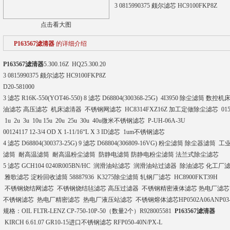
3 0815990375 颇尔滤芯 HC9100FKP8Z
点击看大图
P163567滤清器
的详细介绍
P163567滤清器
5.300.16Z HQ25.300.20
3 0815990375 颇尔滤芯 HC9100FKP8Z
D20-581000
3 滤芯 R16K-550(YOT46-550) 8 滤芯 D68804(300368-25G) 4I3950 除尘滤筒 数控
油滤芯 高压滤芯 机床滤清器 不锈钢网滤芯 HC8314FXZ16Z 加工定做除尘滤芯 01562
1u 2u 3u 10u 15u 20u 25u 30u 40u微米不锈钢滤芯 P-UH-06A-3U
00124117 12-3/4 OD X 1-11/16“L X 3 ID滤芯 1um不锈钢滤芯
4 滤芯 D68804(300373-25G) 9 滤芯 D68804(306809-16VG) 粉尘滤筒 除尘器滤筒 
滤筒 耐高温滤筒 耐高温粉尘滤筒 防静电滤筒 防静电粉尘滤筒 法兰式除尘滤芯
5 滤芯 GCH104 0240R005BN/HC 润滑油站滤芯 润滑油站过滤器 除油滤芯 化工厂
雅歌滤芯 淀粉回收滤筒 58887936 K3275除尘滤筒 轧钢厂滤芯 HC8900FKT39H
不锈钢烧结网滤芯 不锈钢烧结毡滤芯 高压过滤器 不锈钢精密液体滤芯 热电厂滤芯
不锈钢滤芯 热电厂精密滤芯 热电厂液压站滤芯 不锈钢熔体滤芯HP0502A06ANP03-
规格：OIL FLTR-LENZ CP-750-10P-50（数量2个）R928005581
P163567滤清器
KIRCH 6.61.07 GR10-15进口不锈钢滤芯 RFP050-40N/PX-L