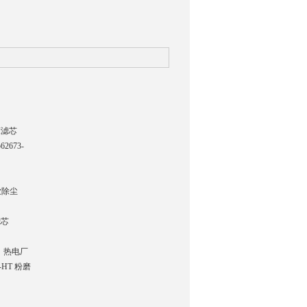
机床滤芯
673-
工业除尘
滤芯
 热电厂
HT 粉磨