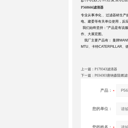
P568666滤清器
专业从事净化 、过滤器材生
电、建委等有关单位使用，反
我们始终坚持：“产品是有说服
作、大展宏图。
我厂主要产品有： 曼牌MANN、
MTU、卡特CATERPILLAR
上一篇：
P179343滤清器
下一篇：
P034303唐纳森阻燃
产品：
您的单位：
您的姓名：