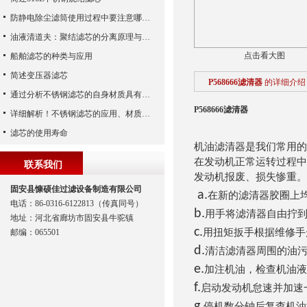
防静电除尘滤筒使用过程中要注意哪些事项
油液清道夫：聚结滤芯的分离原理与核心作用解析
点击看大图
船舶滤芯的种类与应用
简述变压器滤芯
P568666滤清器
的详细介绍
通过分析不锈钢滤芯的自身材质具有哪些优点？
P568666滤清器
详细解析！不锈钢滤芯的应用、材质以及使用特点
滤芯的使用寿命
机油滤清器是我们常用的
在发动机正常运转过程中
联系我们
发动机报废、损失惨重。
固安县慷硕佳过滤设备制造有限公司
a.
在新的滤清器胶圈上
电话：86-0316-6122813（传真同号）
b.
用手将滤清器自由拧
地址：河北省廊坊市固安县牛驼镇
c.
用扭矩扳手根据维修手
邮编：065501
d.
清洁滤清器周围的油
e.
加注机油，检查机油液
f.
启动发动机怠速并加速
g.
停机数分钟后复查机油