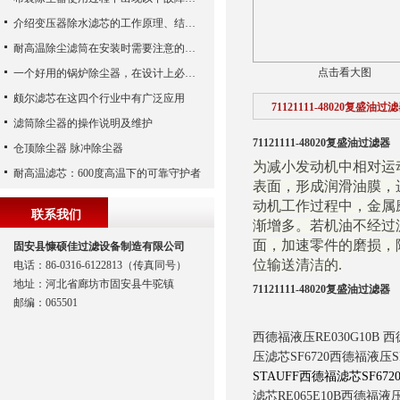
介绍变压器除水滤芯的工作原理、结构及优点
耐高温除尘滤筒在安装时需要注意的事项
点击看大图
一个好用的锅炉除尘器，在设计上必须满足这八个要求
颇尔滤芯在这四个行业中有广泛应用
71121111-48020复盛油过
滤筒除尘器的操作说明及维护
71121111-48020复盛油过滤器
仓顶除尘器 脉冲除尘器
为减小发动机中相对运
耐高温滤芯：600度高温下的可靠守护者
表面，形成润滑油膜，
动机工作过程中，金属
联系我们
渐增多。若机油不经过
面，加速零件的磨损，
固安县慷硕佳过滤设备制造有限公司
位输送清洁的.
电话：86-0316-6122813（传真同号）
地址：河北省廊坊市固安县牛驼镇
71121111-48020复盛油过滤器
邮编：065501
西德福液压
RE030G10B
西
压滤芯
SF6720
西德福液压
S
STAUFF
西德福滤芯
SF672
滤芯
RE065E10B
西德福液