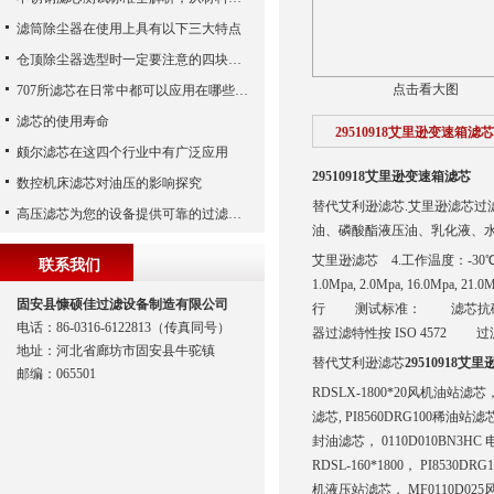
滤筒除尘器在使用上具有以下三大特点
仓顶除尘器选型时一定要注意的四块内容
点击看大图
707所滤芯在日常中都可以应用在哪些领域中？
滤芯的使用寿命
29510918艾里逊变速箱滤芯
颇尔滤芯在这四个行业中有广泛应用
29510918艾里逊变速箱滤芯
数控机床滤芯对油压的影响探究
替代艾利逊滤芯.艾里逊滤芯过滤精
高压滤芯为您的设备提供可靠的过滤保护
油、磷酸酯液压油、乳化液、水
艾里逊滤芯 4.工作温度：-3
联系我们
1.0Mpa, 2.0Mpa, 1
固安县慷硕佳过滤设备制造有限公司
行 测试标准： 滤芯抗破裂性验
电话：86-0316-6122813（传真同号）
器过滤特性按 ISO 4572 过
地址：河北省廊坊市固安县牛驼镇
替代艾利逊滤芯
29510918艾
邮编：065501
RDSLX-1800*20风机油站滤
滤芯, PI8560DRG100稀油站滤
封油滤芯， 0110D010BN3H
RDSL-160*1800， PI8530
机液压站滤芯， MF0110D025风