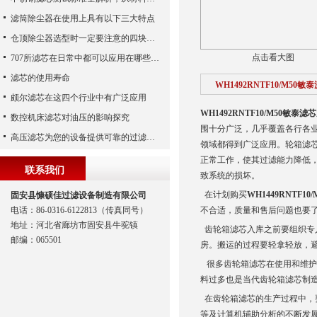
滤筒除尘器在使用上具有以下三大特点
仓顶除尘器选型时一定要注意的四块内容
点击看大图
707所滤芯在日常中都可以应用在哪些领域中？
滤芯的使用寿命
WH1492RNTF10/M50敏
颇尔滤芯在这四个行业中有广泛应用
WH1492RNTF10/M50敏泰滤芯
数控机床滤芯对油压的影响探究
围十分广泛，几乎覆盖各行各
高压滤芯为您的设备提供可靠的过滤保护
领域都得到广泛应用。轮箱滤
正常工作，使其过滤能力降低
联系我们
致系统的损坏。
在计划购买
WH1449RNTF10
固安县慷硕佳过滤设备制造有限公司
电话：86-0316-6122813（传真同号）
不合适，质量和售后问题也要
地址：河北省廊坊市固安县牛驼镇
齿轮箱滤芯入库之前要组织专
邮编：065501
房。搬运的过程要轻拿轻放，
很多齿轮箱滤芯在使用和维护
料过多也是当代齿轮箱滤芯制
在齿轮箱滤芯的生产过程中，
等及计算机辅助分析的不断发