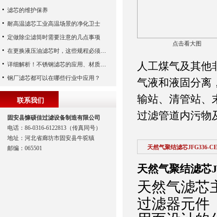
滤芯的维护保养
耐高温滤芯工业高温场景的净化卫士
定做除尘滤筒时需要注意的几点事项
点击看大图
在更换液压油滤芯时，这些规程必须遵守
人工煤气及其他
详细解析！不锈钢滤芯的应用、材质以及使用特点
钢厂滤芯都可以在哪些行业中应用？
气液和液固分离
输站、清管站、
联系我们
过滤管道内污物
固安县慷硕佳过滤设备制造有限公司
电话：86-0316-6122813（传真同号）
地址：河北省廊坊市固安县牛驼镇
天然气聚结滤芯JFG336-CE
邮编：065501
天然气聚结滤芯JFG
天然气滤芯
过滤器元件