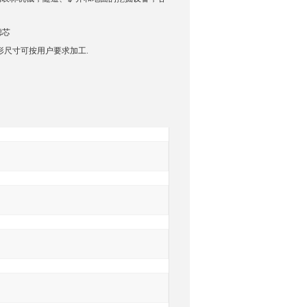
滤芯
形尺寸可按用户要求加工.
询