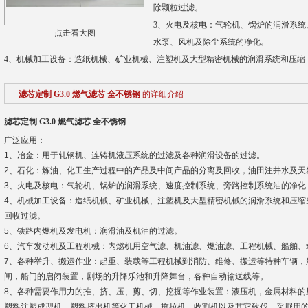
除颗粒过滤。
3、火电及核电：气轮机、锅炉的润滑系
点击看大图
水泵、风机及除尘系统的净化。
4、机械加工设备：造纸机械、矿业机械、注塑机及大型精密机械的润滑系统和压缩
滤芯定制 G3.0 燃气滤芯 全不锈钢
的详细介绍
滤芯定制 G3.0 燃气滤芯 全不锈钢
广泛应用：
1、冶金：用于轧钢机、连铸机液压系统的过滤及各种润滑设备的过滤。
2、石化：炼油、化工生产过程中的产品及中间产品的分离及回收，油田注井水及天
3、火电及核电：气轮机、锅炉的润滑系统、速度控制系统、旁路控制系统油的净化
4、机械加工设备：造纸机械、矿业机械、注塑机及大型精密机械的润滑系统和压缩
回收过滤。
5、铁路内燃机及发电机：润滑油及机油的过滤。
6、汽车发动机及工程机械：内燃机用空气滤、机油滤、燃油滤、工程机械、船舶、
7、各种举升、搬运作业：起重、装载等工程机械到消防、维修、搬运等特种车辆，
闸，船门的启闭装置，剧场的升降乐池和升降舞台，各种自动输送线等。
8、各种需要作用力的推、挤、压、剪、切、挖掘等作业装置：液压机，金属材料的
塑料注塑成型机、塑料挤出机等化工机械，拖拉机、收割机以及其它砍伐、采掘用