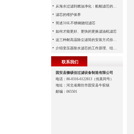
从海水过滤到燃油净化：船舶滤芯的多场景应用解析
滤芯的维护保养
简述316L不锈钢烧结滤芯
如何才能更好、更快的更换滤油机滤芯
这三种耐高温除尘滤筒的安装方式你都知道吗？
介绍变压器除水滤芯的工作原理、结构及优点
联系我们
固安县慷硕佳过滤设备制造有限公司
电话：86-0316-6122813（传真同号）
地址：河北省廊坊市固安县牛驼镇
邮编：065501