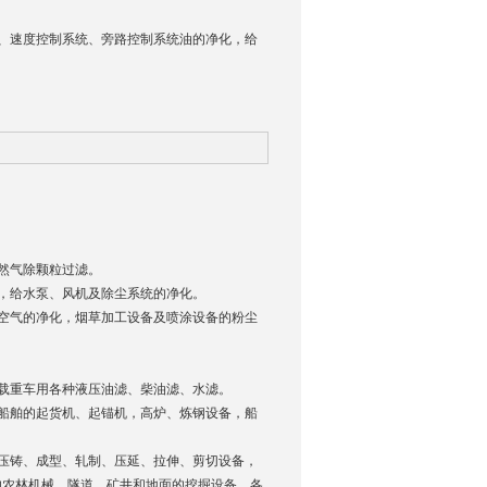
统、速度控制系统、旁路控制系统油的净化，给
然气除颗粒过滤。
，给水泵、风机及除尘系统的净化。
空气的净化，烟草加工设备及喷涂设备的粉尘
载重车用各种液压油滤、柴油滤、水滤。
船舶的起货机、起锚机，高炉、炼钢设备，船
压铸、成型、轧制、压延、拉伸、剪切设备，
的农林机械，隧道、矿井和地面的挖掘设备，各