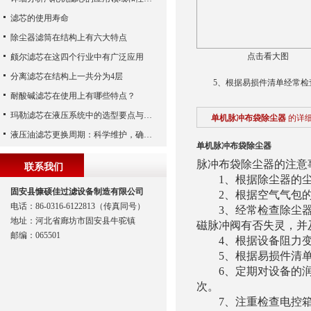
滤芯的使用寿命
除尘器滤筒在结构上有六大特点
点击看大图
颇尔滤芯在这四个行业中有广泛应用
分离滤芯在结构上一共分为4层
5、根据易损件清单经常检
耐酸碱滤芯在使用上有哪些特点？
玛勒滤芯在液压系统中的选型要点与常见误区
单机脉冲布袋除尘器
的详
液压油滤芯更换周期：科学维护，确保系统稳定
单机脉冲布袋除尘器
脉冲布袋除尘器的注意
联系我们
1、根据除尘器的尘
固安县慷硕佳过滤设备制造有限公司
2、根据空气气包的
电话：86-0316-6122813（传真同号）
3、经常检查除尘器
地址：河北省廊坊市固安县牛驼镇
磁脉冲阀有否失灵，并
邮编：065501
4、根据设备阻力变
5、根据易损件清单
6、定期对设备的润
次。
7、注重检查电控箱