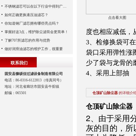
不锈钢滤芯可以在以下行业中得到广泛应用
如何正确更换液压油滤芯？
点击看大图
你知道钢厂滤芯拥有哪些亮点吗？
度也相应减低，
掌握好这3点，维护除尘滤筒会更简单！
了解707所滤芯的作用与优势
3、检修换袋可
做好润滑油滤芯的维护工作，很重要
袋口采用弹性涨
少了袋与龙骨的
联系我们
4、采用上部抽
固安县慷硕佳过滤设备制造有限公司
电话：86-0316-6122813（传真同号）
地址：河北省廊坊市固安县牛驼镇
邮编：065501
仓顶矿山除尘器
的详细介
仓顶矿山除尘器
2、由于采用
灰的目的，所