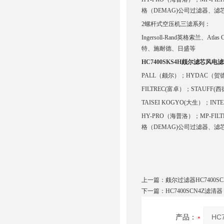
格（DEMAG)公司过滤器、滤
2螺杆式空压机三滤系列：
Ingersoll-Rand英格索兰、At
特、施耐德、日盛等
HC7400SKS4H颇尔滤芯风电
PALL（颇尔）；HYDAC（贺
FILTREC(富卓）；STAUFF(西
TAISEI KOGYO(大生）；I
HY-PRO（海普洛）；MP-FILT
格（DEMAG)公司过滤器、滤
上一篇：
颇尔过滤器HC7400SC
下一篇：
HC7400SCN4Z滤清器
产品：