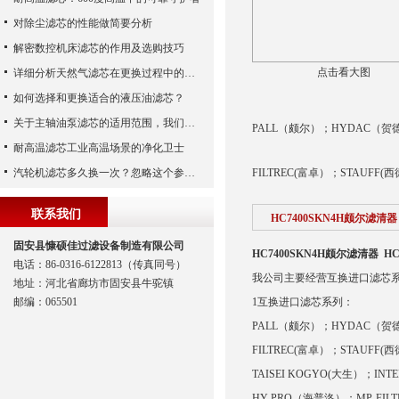
对除尘滤芯的性能做简要分析
解密数控机床滤芯的作用及选购技巧
点击看大图
详细分析天然气滤芯在更换过程中的注意事项
如何选择和更换适合的液压油滤芯？
关于主轴油泵滤芯的适用范围，我们已经为您整理好了
PALL（颇尔）；HYDAC（贺
耐高温滤芯工业高温场景的净化卫士
汽轮机滤芯多久换一次？忽略这个参数，机组非停损失可能上百万！
FILTREC(富卓）；STAUFF(
联系我们
HC7400SKN4H颇尔滤清器
固安县慷硕佳过滤设备制造有限公司
HC7400SKN4H颇尔滤清器
H
电话：86-0316-6122813（传真同号）
我公司主要经营互换进口滤芯
地址：河北省廊坊市固安县牛驼镇
邮编：065501
1互换进口滤芯系列：
PALL（颇尔）；HYDAC（贺
FILTREC(富卓）；STAUFF(西
TAISEI KOGYO(大生）；I
HY-PRO（海普洛）；MP-FILT