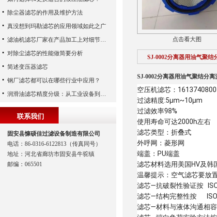
除尘器滤芯的作用及维护方法
真没想到玛勒滤芯的应用领域如此之广
点击看大图
滤油机滤芯厂家在产品加工上对细节的掌握
对除尘滤芯的性能做简要分析
SJ-0002分离器用油气聚
简述变压器滤芯
SJ-0002分离器用油气聚结分
钢厂滤芯都可以在哪些行业中应用？
空压机滤芯：1613740800
润滑油滤芯精度分级：从工业设备到精密系统的过滤密码
过滤精度:5µm~10µm
过滤效率98%
联系我们
使用寿命可达2000h左右
滤芯类型：折叠式
固安县慷硕佳过滤设备制造有限公司
外呼网：菱形网
电话：86-0316-6122813（传真同号）
端盖：PU端盖
地址：河北省廊坊市固安县牛驼镇
滤芯材料选用美国HV及韩国
邮编：065501
温馨提示：空气滤芯要放
滤芯—抗破裂性验证按 ISO 
滤芯—结构完整性按 ISO 
滤芯—材料与液体沟通相容