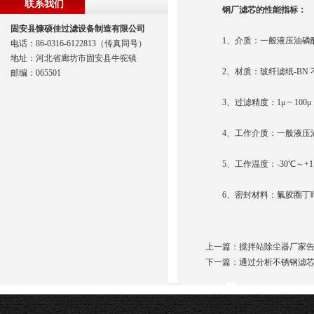
联系我们
钢厂滤芯的性能指标：
固安县慷硕佳过滤设备制造有限公司
1、介质：一般液压油磷酸
电话：86-0316-6122813（传真同号）
地址：河北省廊坊市固安县牛驼镇
2、材质：玻纤滤纸-BN 不
邮编：065501
3、过滤精度：1μ ~ 100μ 工
4、工作介质：一般液压油
5、工作温度：-30℃～+1
6、密封材料：氟胶圈丁
上一篇：
搅拌站除尘器厂家
下一篇：
通过分析不锈钢滤