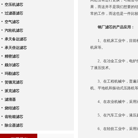
间还没有进行更换，可能会
空压机滤芯
果，而这并不是我们想要的
过滤器滤芯
常的工作，而这也是一件比
空气滤芯
钢厂滤芯
的产品应用：
汽轮机滤芯
承天备达滤芯
1、在机床工业中，目前机
机床等。
承天倍达滤芯
精密滤芯
2、在冶金工业中，电炉控
颇尔滤芯
了液压技术。
玛勒滤芯
3、在工程机械中，普遍采
贺德克滤芯
机、平地机和振动式压路机
派克滤芯
滤清器
4、在农业机械中，采用液
烧结滤芯
5、在汽车工业中，液压越
齿轮箱滤芯
除尘器滤芯
6、在轻纺工业中，采用液