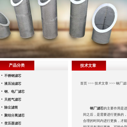
产品分类
技术文章
不锈钢滤芯
首页
>>>
技术文章
>>> 钢厂
液压油滤芯
钢、电厂滤芯
天然气滤芯
除尘滤筒
钢厂滤芯
的主要作用是
间之后，是需要进行更换的
聚结分离滤芯
合理的时间内进行更换，才
变压器滤芯