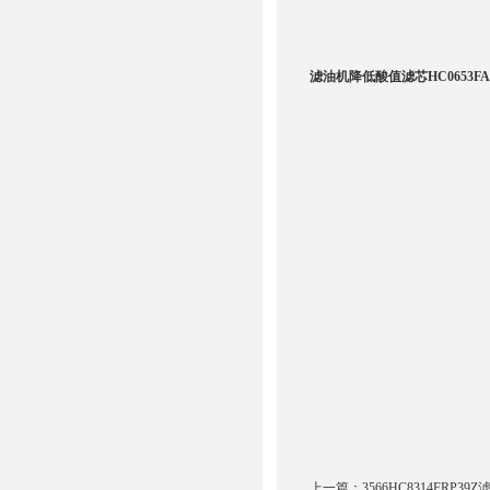
滤油机降低酸值滤芯HC0653FA
上一篇：
3566HC8314FRP39Z