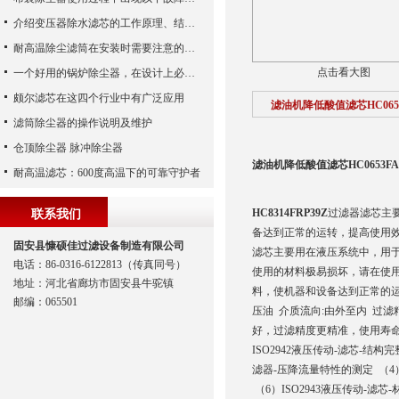
介绍变压器除水滤芯的工作原理、结构及优点
耐高温除尘滤筒在安装时需要注意的事项
点击看大图
一个好用的锅炉除尘器，在设计上必须满足这八个要求
颇尔滤芯在这四个行业中有广泛应用
滤油机降低酸值滤芯HC0653
滤筒除尘器的操作说明及维护
仓顶除尘器 脉冲除尘器
滤油机降低酸值滤芯HC0653FA
耐高温滤芯：600度高温下的可靠守护者
HC8314FRP39Z
过滤器滤芯主
联系我们
备达到正常的运转，提高使用
固安县慷硕佳过滤设备制造有限公司
滤芯主要用在液压系统中，用
电话：86-0316-6122813（传真同号）
使用的材料极易损坏，请在使
地址：河北省廊坊市固安县牛驼镇
料，使机器和设备达到正常的
邮编：065501
压油 介质流向:由外至内 过滤
好，过滤精度更精准，使用寿命
ISO2942液压传动-滤芯-结构
滤器-压降流量特性的测定 （4）
（6）ISO2943液压传动-滤芯