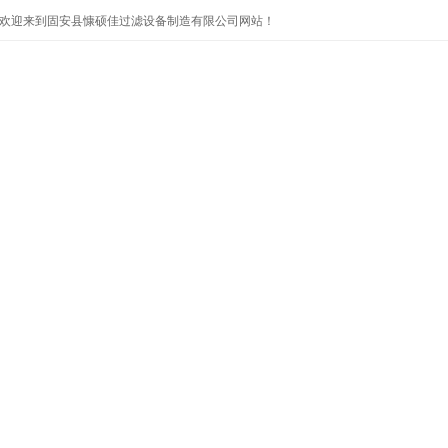
欢迎来到固安县慷硕佳过滤设备制造有限公司网站！
首页
公司简介
产品展示
公司新闻
技术