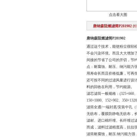
点击看大图
唐纳森阻燃滤筒P281902
的
唐纳森阻燃滤筒P281902
通过这个技术，能使粉尘很轻
不会污染环境。而且大大增加
间接的节省了公司的开切，节约
点：耐腐蚀、耐压、纳污能力
用寿命长而且价格低廉，可再
还可按不同的过滤风量进行设
料的回收在利用，节约能源。
滤芯滤筒一般规格：(325×660、325×
150×1000、152×902、35
滤筒全通/一端封底/安装中孔（1
无纺布，覆膜防静电无纺布，长
滤材、进口棉纤维、长纤维过
而成，滤料过滤精度高，抗拉
滤筒耐腐蚀，耐压.纳污能力