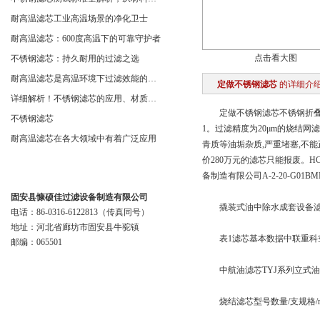
耐高温滤芯工业高温场景的净化卫士
耐高温滤芯：600度高温下的可靠守护者
点击看大图
不锈钢滤芯：持久耐用的过滤之选
耐高温滤芯是高温环境下过滤效能的安全守护者
定做不锈钢滤芯
的详细介
详细解析！不锈钢滤芯的应用、材质以及使用特点
定做不锈钢滤芯不锈钢折叠滤
不锈钢滤芯
1。过滤精度为20μm的烧结网
耐高温滤芯在各大领域中有着广泛应用
青质等油垢杂质,严重堵塞,不
价280万元的滤芯只能报废。HC
联系我们
备制造有限公司A-2-20-G01BMN15
固安县慷硕佳过滤设备制造有限公司
撬装式油中除水成套设备滤芯天然
电话：86-0316-6122813（传真同号）
地址：河北省廊坊市固安县牛驼镇
表1滤芯基本数据中联重科空
邮编：065501
中航油滤芯TYJ系列立式油水分
烧结滤芯型号数量/支规格/mm过滤通量