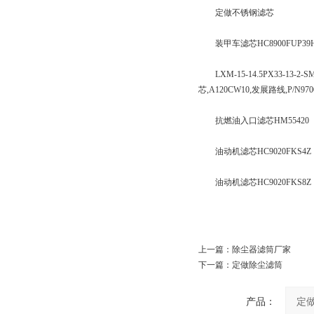
定做不锈钢滤芯
装甲车滤芯HC8900FUP39HP/N60
LXM-15-14.5PX33-13-2
芯,A120CW10,发展路线,P/N9700
抗燃油入口滤芯HM55420
油动机滤芯HC9020FKS4Z
油动机滤芯HC9020FKS8Z
上一篇：
除尘器滤筒厂家
下一篇：
定做除尘滤筒
产品：