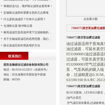
掌握好这3点，维护除尘滤筒会更简单！
定做除尘滤筒时需要注意的几点事项
点击看大图
什么是机油滤芯？它有什么原理？
仓顶除尘器 脉冲除尘器
71064773真空泵油雾过滤器
耐高温滤芯是高温环境下过滤效能的安全守护者
71064773真空泵油雾过滤器
关于主轴油泵滤芯的适用范围，我们已经为您整理好了
油过滤器适用于普旭真空泵
除尘器滤芯的作用及维护方法
油过滤器，可延长真空
0531000001油过滤器
联系我们
过滤器，可延长真空泵
0532000003空气
固安县慷硕佳过滤设备制造有限公司
泵，气泵风机的吸入端
电话：86-0316-6122813（传真同号）
命，过滤精度达0.3UM。 
地址：河北省廊坊市固安县牛驼镇
邮编：065501
63/100/160 RA/RC 20
71064773真空泵油雾过滤器
BUSCH普旭，LEYBOLD
(油气分里芯
空气滤芯容灰量高,过滤效果佳,