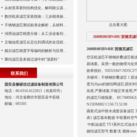
从材质革新到结构优化，解码除尘器滤芯性能跃升的核心逻辑
数控机床滤芯安装指南：三步精准操作，杜绝设备“亚健康”
点击看大图
不锈钢滤芯测试标准全解析，从材料性能到应用场景的严苛验证
润滑油滤芯精度分级：从工业设备到精密系统的过滤密码
2600R005BN4HC贺德克滤
主轴油泵滤芯从定位到调试的全流程解析
2600R005BN4HC贺德克滤芯
颇尔滤芯精度字母编码的解析与应用指南
空压机滤芯不锈钢折叠滤芯炼油
聚结滤芯是多级过滤中的“顶梁柱”
易堵塞。采用一般的物理与化
效果很好。ND5J1847-ND5C275
联系我们
关键词：不锈钢折叠滤芯 1 
度为20μm的烧结网滤芯,因长
固安县慷硕佳过滤设备制造有限公司
电话：86-0316-6122813（传真同号）
杂质,严重堵塞,不能正常使用
地址：河北省廊坊市固安县牛驼镇
的滤芯只能报废。 HC7400SKZ
邮编：065501
N15DM002 C156.73.52.08
撬装式油中除水成套设备滤芯 天然气
表1 滤芯基本数据 中联重科空
中航油滤芯 TYJ系列立式油水分离
烧结滤芯型号 数量/支 规格/mm