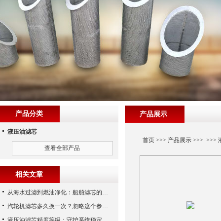
产品分类
产品展示
液压油滤芯
首页
>>>
产品展示
>>> >>>
查看全部产品
相关文章
从海水过滤到燃油净化：船舶滤芯的多场景应用解析
汽轮机滤芯多久换一次？忽略这个参数，机组非停损失可能上百万！
液压油滤芯精度等级：守护系统稳定与寿命的“微米标尺”