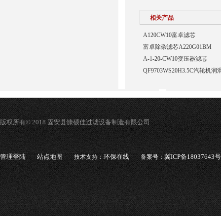
相关产品
A120CW10富卓滤芯
富卓除杂滤芯A220G01BM
A-1-20-CW10变压器滤芯
QF9703WS20H3.5C汽轮
版权所有© 2018 固安县慷硕佳过滤设备制造有限公司
管理登陆
站点地图
环保在线
冀ICP备18037643号
技术支持：
备案号：