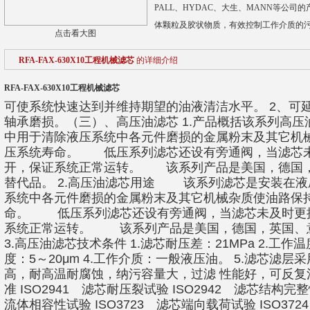
PALL、HYDAC、大生、MANN等公
体颗粒及胶状物质，有效控制工作介质的
点击看大图
RFA-FAX-630X10工程机械滤芯
的详细介绍
RFA-FAX-630X10工程机械滤芯
可使系统快速达到并维持期望的油液清洁水平。 2、可延
轴承磨损。（三）、高压油滤芯 1.产品概括该系列高
中用于清除液压系统中各元件磨损的金属粉末及其它机
压系统寿命。 低压系列滤芯还设有旁通阀，当滤芯
开，保证系统正常运转。 该系列产品是美国，德国
替代品。 2.高压油滤芯用途 该系列滤芯是安装在
系统中各元件磨损的金属粉末及其它机械杂质使油路保
命。 低压系列滤芯还设有旁通阀，当滤芯未及时更
系统正常运转。 该系列产品是美国，德国，英国、
3.高压油滤芯技术条件 1.滤芯耐压差：21MPa 2.工作温
度：5～20μm 4.工作介质：一般液压油。 5.滤芯滤
高，耐高温耐腐蚀，纳污容量大，过滤 性能好，可反复
准 ISO2941 滤芯耐压裂试验 ISO2942 滤芯结构完
流体相容性试验 ISO3723 滤芯端向载荷试验 ISO3