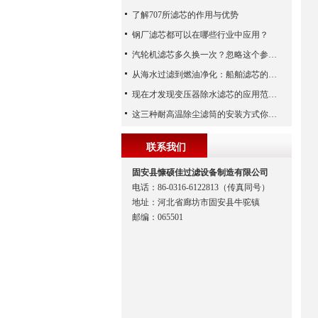
了解707所滤芯的作用与优势
钢厂滤芯都可以在哪些行业中应用？
汽轮机滤芯多久换一次？忽略这个参数，机组非停损失可能上百万！
从海水过滤到燃油净化：船舶滤芯的多场景应用解析
现在才发现变压器除水滤芯的应用范围如此之广
这三种耐高温除尘滤筒的安装方式你都知道吗？
联系我们
固安县慷硕佳过滤设备制造有限公司
电话：86-0316-6122813（传真同号）
地址：河北省廊坊市固安县牛驼镇
邮编：065501