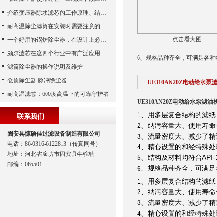
介绍变压器除水滤芯的工作原理、结构及优点
耐高温除尘滤筒在安装时需要注意的事项
点击看大图
一个好用的锅炉除尘器，在设计上必须满足这八个要求
颇尔滤芯在这四个行业中有广泛应用
6、规格品种齐全，可满足各种
滤筒除尘器的操作说明及维护
仓顶除尘器 脉冲除尘器
UE310AN20Z电动给水
耐高温滤芯：600度高温下的可靠守护者
UE310AN20Z电动给水泵滤
1、用多层复合结构的滤纸
联系我们
2、纳污容量大、使用寿命
固安县慷硕佳过滤设备制造有限公司
3、流量密度大、减少了精
电话：86-0316-6122813（传真同号）
4、精心设置的和经特殊
地址：河北省廊坊市固安县牛驼镇
5、结构及材料均符合API-1
邮编：065501
6、规格品种齐全，可满足
1、用多层复合结构的滤纸
2、纳污容量大、使用寿命
3、流量密度大、减少了精
4、精心设置的和经特殊